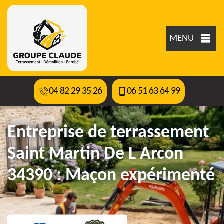
MENU
04 82 29 35 26
06 51 63 64 99
Entreprise de terrassement
Saint Martin De L Arcon
34390 : Maçon expérimenté