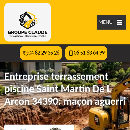
MENU
04 82 29 35 26
06 51 63 64 99
Entreprise terrassement
piscine Saint Martin De L
Arcon 34390: maçon aguerri