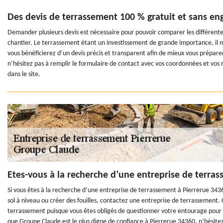
Des devis de terrassement 100 % gratuit et sans 
Demander plusieurs devis est nécessaire pour pouvoir comparer les différentes
chantier. Le terrassement étant un investissement de grande importance, il n
vous bénéficierez d’un devis précis et transparent afin de mieux vous prépar
n’hésitez pas à remplir le formulaire de contact avec vos coordonnées et vos
dans le site.
Etes-vous à la recherche d’une entreprise de terras
Si vous êtes à la recherche d’une entreprise de terrassement à Pierrerue 3436
sol à niveau ou créer des fouilles, contactez une entreprise de terrassement. 
terrassement puisque vous êtes obligés de questionner votre entourage pour 
que Groupe Claude est le plus digne de confiance à Pierrerue 34360, n’hésitez