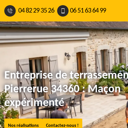
04 82 29 35 26
06 51 63 64 99
Entreprise de terrassemen
Pierrerue 34360 : Maçon
expérimenté
Nos réalisations
Contactez-nous !