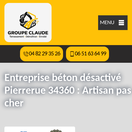
MENU
04 82 29 35 26
06 51 63 64 99
Entreprise béton désactivé
Pierrerue 34360 : Artisan pas
cher