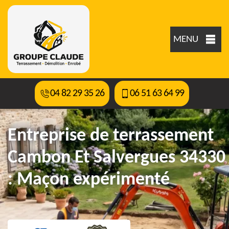
MENU
04 82 29 35 26
06 51 63 64 99
Entreprise de terrassement
Cambon Et Salvergues 34330
: Maçon expérimenté