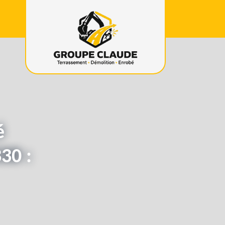
é
30 :