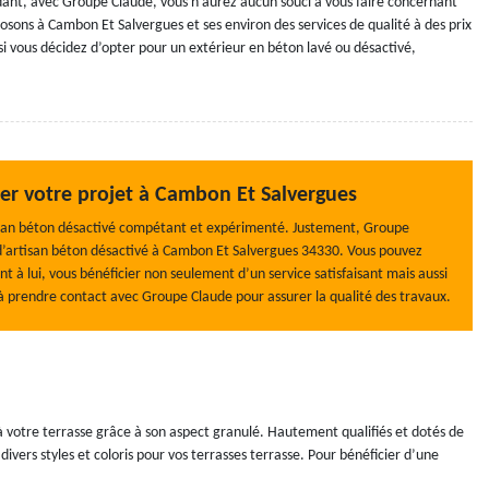
ndant, avec Groupe Claude, vous n’aurez aucun souci à vous faire concernant
posons à Cambon Et Salvergues et ses environ des services de qualité à des prix
si vous décidez d’opter pour un extérieur en béton lavé ou désactivé,
ser votre projet à Cambon Et Salvergues
rtisan béton désactivé compétant et expérimenté. Justement, Groupe
s d’artisan béton désactivé à Cambon Et Salvergues 34330. Vous pouvez
ant à lui, vous bénéficier non seulement d’un service satisfaisant mais aussi
 à prendre contact avec Groupe Claude pour assurer la qualité des travaux.
à votre terrasse grâce à son aspect granulé. Hautement qualifiés et dotés de
rs styles et coloris pour vos terrasses terrasse. Pour bénéficier d’une