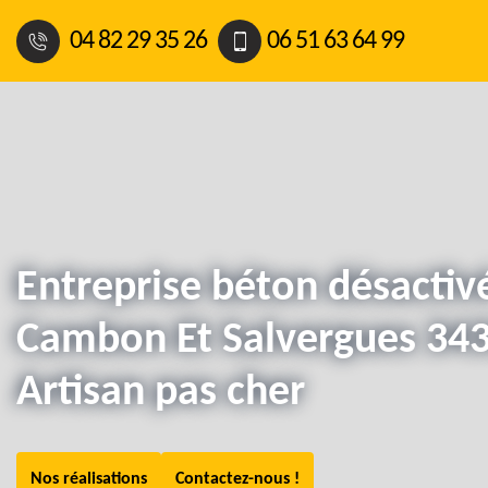
04 82 29 35 26
06 51 63 64 99
Entreprise béton désactiv
Cambon Et Salvergues 343
Artisan pas cher
Nos réalisations
Contactez-nous !