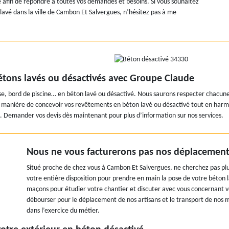
se afin de répondre à toutes vos demandes et besoins. Si vous souhaitez
 lavé dans la ville de Cambon Et Salvergues, n’hésitez pas à me
étons lavés ou désactivés avec Groupe Claude
sse, bord de piscine… en béton lavé ou désactivé. Nous saurons respecter chacune
a manière de concevoir vos revêtements en béton lavé ou désactivé tout en harmo
t. Demander vos devis dès maintenant pour plus d’information sur nos services.
Nous ne vous facturerons pas nos déplacements
Situé proche de chez vous à Cambon Et Salvergues, ne cherchez pas plu
votre entière disposition pour prendre en main la pose de votre béton 
maçons pour étudier votre chantier et discuter avec vous concernant v
débourser pour le déplacement de nos artisans et le transport de nos 
dans l’exercice du métier.