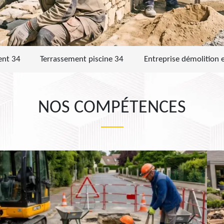
ent 34
Terrassement piscine 34
Entreprise démolition 
NOS COMPÉTENCES