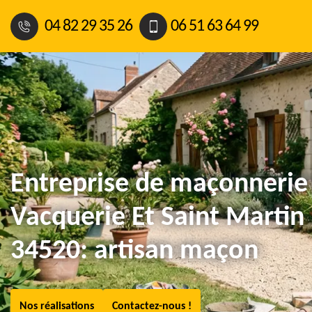
04 82 29 35 26
06 51 63 64 99
Entreprise de maçonnerie
Vacquerie Et Saint Martin
34520: artisan maçon
Nos réalisations
Contactez-nous !