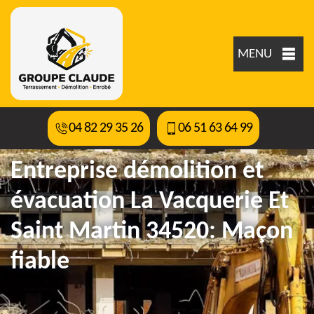
MENU
04 82 29 35 26
06 51 63 64 99
Entreprise démolition et
évacuation La Vacquerie Et
Saint Martin 34520: Maçon
fiable