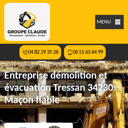
MENU
04 82 29 35 26
06 51 63 64 99
Entreprise démolition et
évacuation Tressan 34230:
Maçon fiable