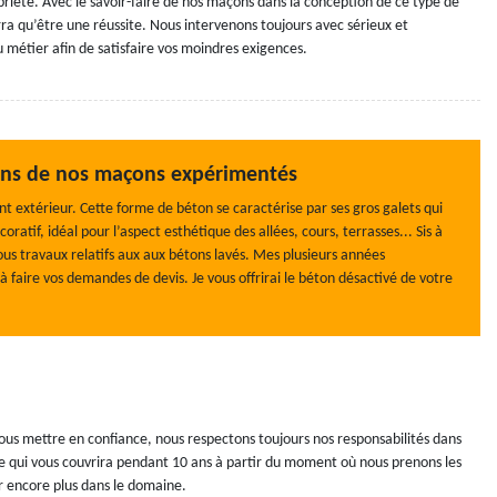
riété. Avec le savoir-faire de nos maçons dans la conception de ce type de
a qu’être une réussite. Nous intervenons toujours avec sérieux et
u métier afin de satisfaire vos moindres exigences.
ains de nos maçons expérimentés
extérieur. Cette forme de béton se caractérise par ses gros galets qui
atif, idéal pour l’aspect esthétique des allées, cours, terrasses... Sis à
tous travaux relatifs aux aux bétons lavés. Mes plusieurs années
 à faire vos demandes de devis. Je vous offrirai le béton désactivé de votre
vous mettre en confiance, nous respectons toujours nos responsabilités dans
le qui vous couvrira pendant 10 ans à partir du moment où nous prenons les
r encore plus dans le domaine.