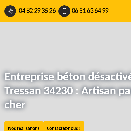
04 82 29 35 26
06 51 63 64 99
Entreprise béton désactiv
Tressan 34230 : Artisan pa
cher
Nos réalisations
Contactez-nous !