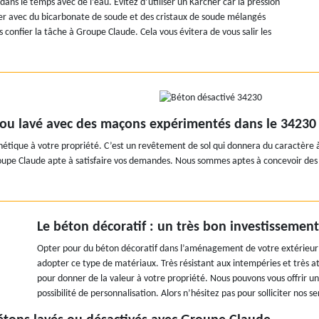
dans le temps avec de l’eau. Evitez d’utiliser un Kärcher car la pression
oyer avec du bicarbonate de soude et des cristaux de soude mélangés
confier la tâche à Groupe Claude. Cela vous évitera de vous salir les
é ou lavé avec des maçons expérimentés dans le 34230
hétique à votre propriété. C’est un revêtement de sol qui donnera du caractère 
e Claude apte à satisfaire vos demandes. Nous sommes aptes à concevoir des dive
Le béton décoratif : un très bon investissemen
Opter pour du béton décoratif dans l’aménagement de votre extérieur 
adopter ce type de matériaux. Très résistant aux intempéries et très a
pour donner de la valeur à votre propriété. Nous pouvons vous offrir u
possibilité de personnalisation. Alors n’hésitez pas pour solliciter nos se