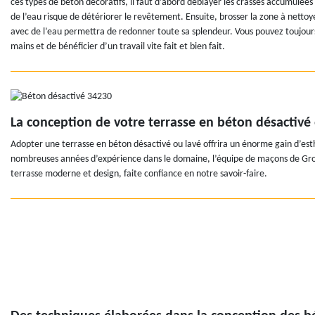
ces types de béton décoratifs, il faut d’abord déblayer les crasses accumulées 
de l’eau risque de détériorer le revêtement. Ensuite, brosser la zone à nett
avec de l’eau permettra de redonner toute sa splendeur. Vous pouvez toujours 
mains et de bénéficier d’un travail vite fait et bien fait.
La conception de votre terrasse en béton désactiv
Adopter une terrasse en béton désactivé ou lavé offrira un énorme gain d’est
nombreuses années d’expérience dans le domaine, l’équipe de maçons de Group
terrasse moderne et design, faite confiance en notre savoir-faire.