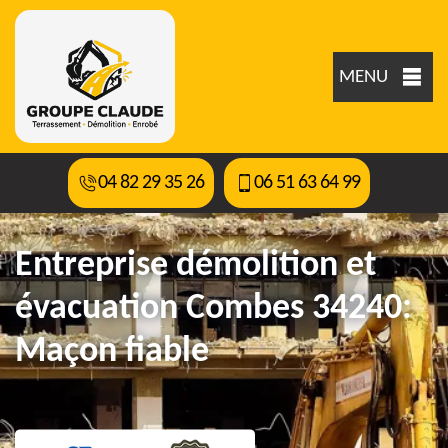
MENU
04 82 29 35 26
06 51 63 64 99
Entreprise démolition et
évacuation Combes 34240:
Maçon fiable