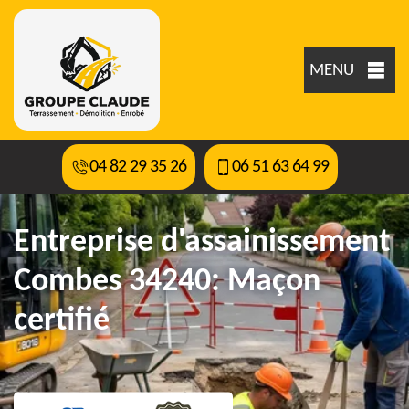
MENU
04 82 29 35 26
06 51 63 64 99
Entreprise d'assainissement
Combes 34240: Maçon
certifié