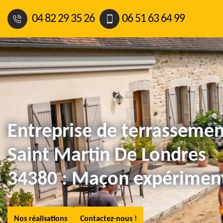
04 82 29 35 26
06 51 63 64 99
Entreprise de terrassemen
Saint Martin De Londres
34380 : Maçon expérimen
Nos réalisations
Contactez-nous !