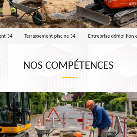
ent 34
Terrassement piscine 34
Entreprise démolition 
NOS COMPÉTENCES