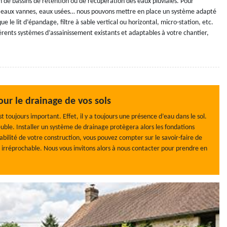
ion de bassins de rétention ou de récupération des eaux pluviales. Pour
s, eaux vannes, eaux usées… nous pouvons mettre en place un système adapté
 le lit d’épandage, filtre à sable vertical ou horizontal, micro-station, etc.
férents systèmes d’assainissement existants et adaptables à votre chantier,
ur le drainage de vos sols
 toujours important. Effet, il y a toujours une présence d’eau dans le sol.
meuble. Installer un système de drainage protègera alors les fondations
abilité de votre construction, vous pouvez compter sur le savoir-faire de
é irréprochable. Nous vous invitons alors à nous contacter pour prendre en