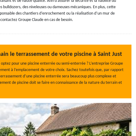
aisant et de haute qualité. Afin d’assurer la sécurité et la fiabilité du
es bulldozers, des niveleuses ou dameuses mécaniques. En plus, cette
ponsable des chantiers d’enrochement ou la réalisation d’un mur de
 contactez Groupe Claude en cas de besoin.
in le terrassement de votre piscine à Saint Just
 optez pour une piscine enterrée ou semi-enterrée ? L’entreprise Groupe
ssement à l’emplacement de votre choix. Sachez toutefois que, par rapport
 terrassement d’une piscine enterrée sera beaucoup plus complexe et
ement de piscine doit se faire en connaissance de la nature du terrain et