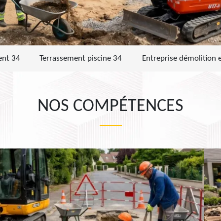
ent 34
Terrassement piscine 34
Entreprise démolition 
NOS COMPÉTENCES