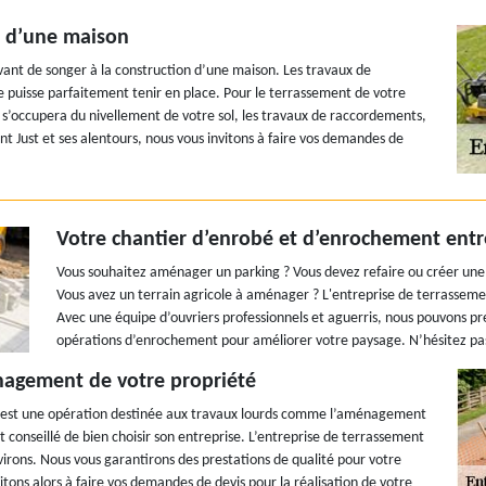
n d’une maison
ant de songer à la construction d’une maison. Les travaux de
ge puisse parfaitement tenir en place. Pour le terrassement de votre
 s’occupera du nivellement de votre sol, les travaux de raccordements,
t Just et ses alentours, nous vous invitons à faire vos demandes de
Votre chantier d’enrobé et d’enrochement entre
Vous souhaitez aménager un parking ? Vous devez refaire ou créer une n
Vous avez un terrain agricole à aménager ? L'entreprise de terrassem
Avec une équipe d’ouvriers professionnels et aguerris, nous pouvons pre
opérations d’enrochement pour améliorer votre paysage. N’hésitez pas
nagement de votre propriété
l. C’est une opération destinée aux travaux lourds comme l’aménagement
t conseillé de bien choisir son entreprise. L’entreprise de terrassement
nvirons. Nous vous garantirons des prestations de qualité pour votre
tons alors à faire vos demandes de devis pour la réalisation de votre