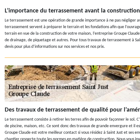
L’importance du terrassement avant la constructio
Le terrassement est une opération de grande importance à ne pas négliger av
terrassement servent à préparer le terrain et les fondations afin que l’ouvra
terrain en vue de la construction de votre maison, l’entreprise Groupe Claude
de drainage, de piquetage et autres. Pour tous travaux de terrassement à Sain
devis pour plus d’informations sur nos services et nos prix.
Des travaux de terrassement de qualité pour l’amé
Le terrassement consiste à retirer les terres afin de pouvoir façonner le so
de piscine, maison, etc. Ce sont donc des travaux de grande envergure et il es
Groupe Claude est votre meilleur contact si vous résidez à Saint Just et ses e
chantier respecte toute les normes en matière de construction. Nous vous invi