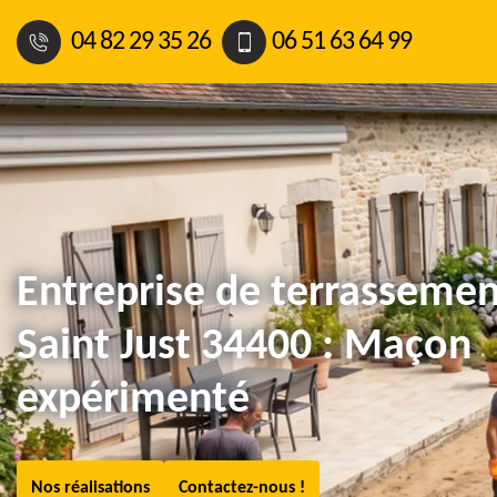
04 82 29 35 26
06 51 63 64 99
Entreprise de terrassemen
Saint Just 34400 : Maçon
expérimenté
Nos réalisations
Contactez-nous !