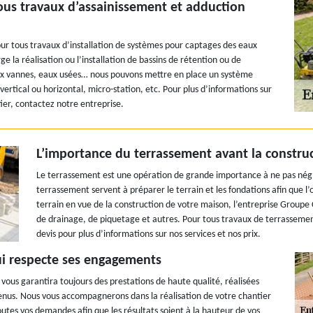
ous travaux d’assainissement et adduction
our tous travaux d’installation de systèmes pour captages des eaux
 la réalisation ou l’installation de bassins de rétention ou de
eaux vannes, eaux usées… nous pouvons mettre en place un système
ertical ou horizontal, micro-station, etc. Pour plus d’informations sur
ier, contactez notre entreprise.
L’importance du terrassement avant la constru
Le terrassement est une opération de grande importance à ne pas négl
terrassement servent à préparer le terrain et les fondations afin que l
terrain en vue de la construction de votre maison, l’entreprise Groupe
de drainage, de piquetage et autres. Pour tous travaux de terrassement
devis pour plus d’informations sur nos services et nos prix.
ui respecte ses engagements
ous garantira toujours des prestations de haute qualité, réalisées
venus. Nous vous accompagnerons dans la réalisation de votre chantier
outes vos demandes afin que les résultats soient à la hauteur de vos