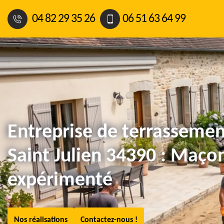
04 82 29 35 26
06 51 63 64 99
Entreprise de terrassemen
Saint Julien 34390 : Maço
expérimenté
Nos réalisations
Contactez-nous !