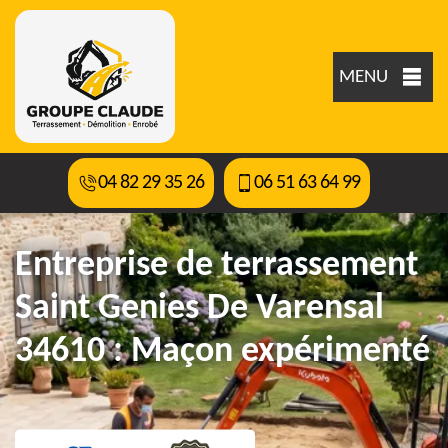
MENU
04 82 29 35 26
06 51 63 64 99
Entreprise de terrassement
Saint Genies De Varensal
34610 : Maçon expérimenté