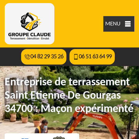
MENU
04 82 29 35 26
06 51 63 64 99
Entreprise de terrassement
Saint Etienne De Gourgas
34700 : Maçon expérimenté