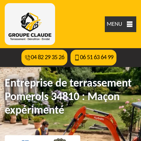
MENU
04 82 29 35 26
06 51 63 64 99
Entreprise de terrassement
Pomerols 34810 : Maçon
expérimenté