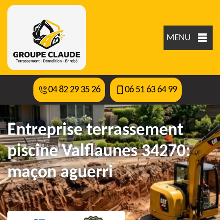
MENU
04 82 29 35 26
06 51 63 64 99
Entreprise terrassement
piscine Valflaunes 34270:
maçon aguerri