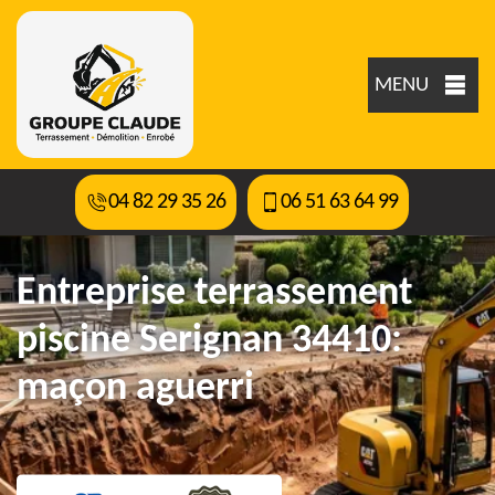
MENU
04 82 29 35 26
06 51 63 64 99
Entreprise terrassement
piscine Serignan 34410:
maçon aguerri