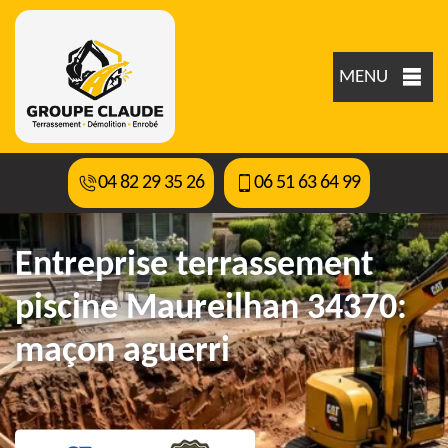
MENU
04 82 29 35 26
06 51 63 64 99
Entreprise terrassement
piscine Maureilhan 34370:
maçon aguerri