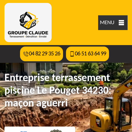
MENU
04 82 29 35 26
06 51 63 64 99
Entreprise terrassement
piscine Le Pouget 34230:
maçon aguerri