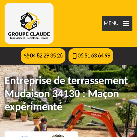
MENU
04 82 29 35 26
06 51 63 64 99
Entreprise de terrassement
Mudaison 34130 : Maçon
expérimenté