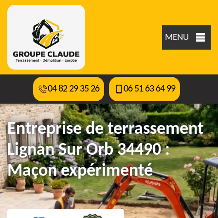
MENU
04 82 29 35 26
06 51 63 64 99
Entreprise de terrassement
Lignan Sur Orb 34490 :
Maçon expérimenté