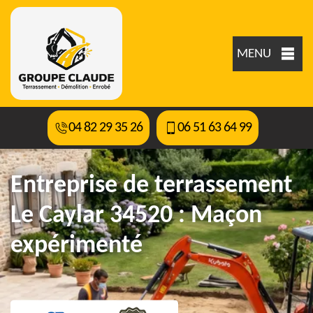
MENU
04 82 29 35 26
06 51 63 64 99
Entreprise de terrassement
Le Caylar 34520 : Maçon
expérimenté