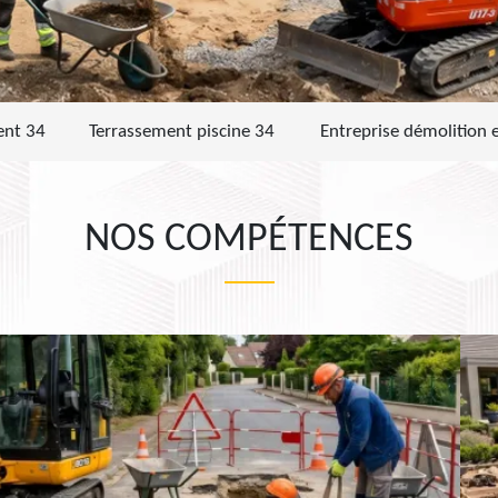
ent 34
Terrassement piscine 34
Entreprise démolition 
NOS COMPÉTENCES