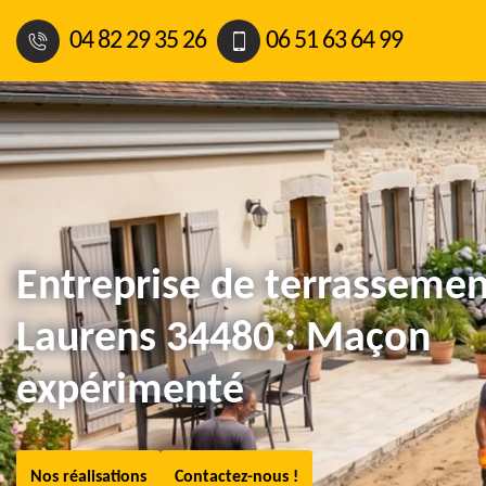
04 82 29 35 26
06 51 63 64 99
Entreprise de terrassemen
Laurens 34480 : Maçon
expérimenté
Nos réalisations
Contactez-nous !