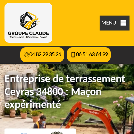
MENU
04 82 29 35 26
06 51 63 64 99
Entreprise de terrassement
Ceyras 34800 : Maçon
expérimenté