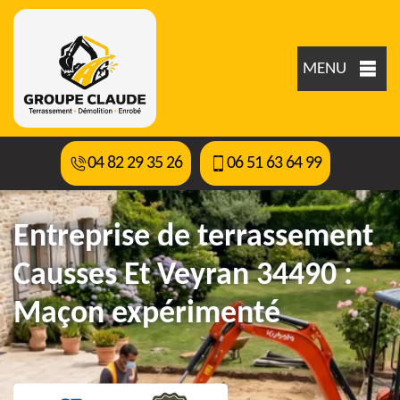
MENU
04 82 29 35 26
06 51 63 64 99
Entreprise de terrassement
Causses Et Veyran 34490 :
Maçon expérimenté