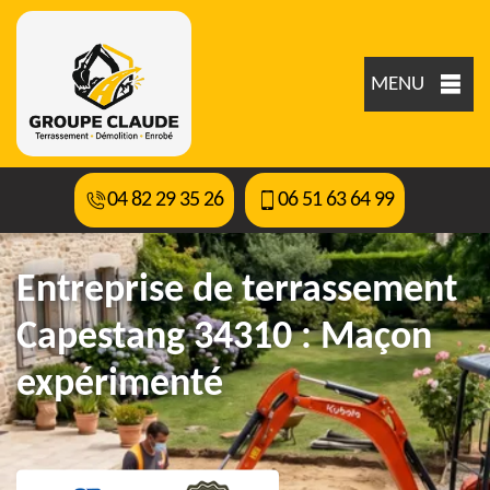
MENU
04 82 29 35 26
06 51 63 64 99
Entreprise de terrassement
Capestang 34310 : Maçon
expérimenté