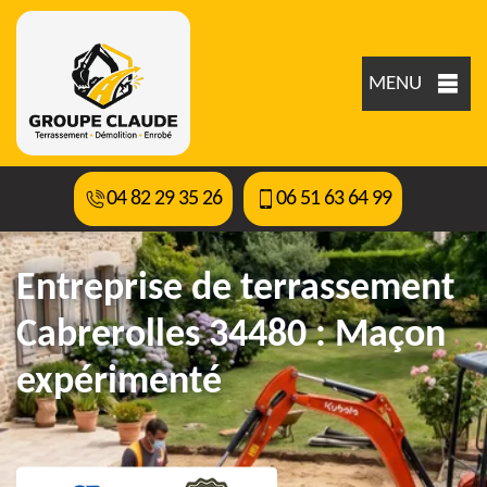
MENU
04 82 29 35 26
06 51 63 64 99
Entreprise de terrassement
Cabrerolles 34480 : Maçon
expérimenté