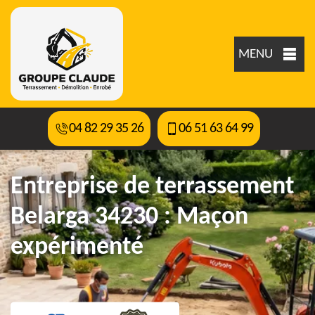
MENU
04 82 29 35 26
06 51 63 64 99
Entreprise de terrassement
Belarga 34230 : Maçon
expérimenté