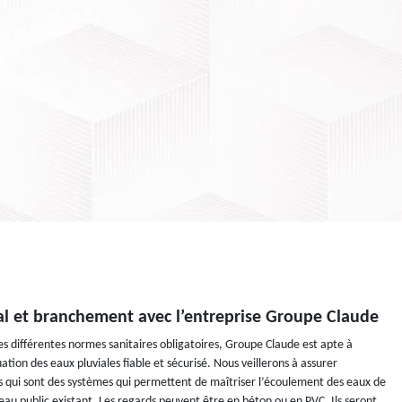
al et branchement avec l’entreprise Groupe Claude
es différentes normes sanitaires obligatoires, Groupe Claude est apte à
tion des eaux pluviales fiable et sécurisé. Nous veillerons à assurer
es qui sont des systèmes qui permettent de maîtriser l’écoulement des eaux de
réseau public existant. Les regards peuvent être en béton ou en PVC. Ils seront