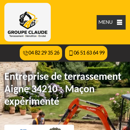
MENU
04 82 29 35 26
06 51 63 64 99
Entreprise de terrassement
Aigne 34210 : Maçon
expérimenté