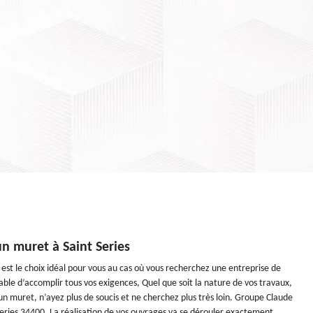
un muret à Saint Series
est le choix idéal pour vous au cas où vous recherchez une entreprise de
able d’accomplir tous vos exigences, Quel que soit la nature de vos travaux,
 muret, n’ayez plus de soucis et ne cherchez plus très loin. Groupe Claude
eries 34400. La réalisation de vos ouvrages va se dérouler exactement