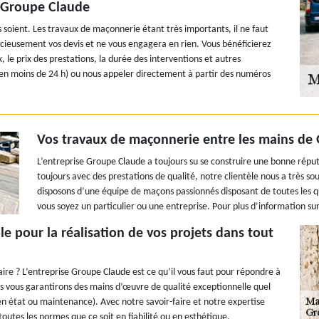
c Groupe Claude
 soient. Les travaux de maçonnerie étant très importants, il ne faut
racieusement vos devis et ne vous engagera en rien. Vous bénéficierez
, le prix des prestations, la durée des interventions et autres
se en moins de 24 h) ou nous appeler directement à partir des numéros
Vos travaux de maçonnerie entre les mains de
L’entreprise Groupe Claude a toujours su se construire une bonne répu
toujours avec des prestations de qualité, notre clientèle nous a très 
disposons d’une équipe de maçons passionnés disposant de toutes les qu
vous soyez un particulier ou une entreprise. Pour plus d’information sur
e pour la réalisation de vos projets dans tout
re ? L’entreprise Groupe Claude est ce qu’il vous faut pour répondre à
 vous garantirons des mains d’œuvre de qualité exceptionnelle quel
en état ou maintenance). Avec notre savoir-faire et notre expertise
utes les normes que ce soit en fiabilité ou en esthétique.