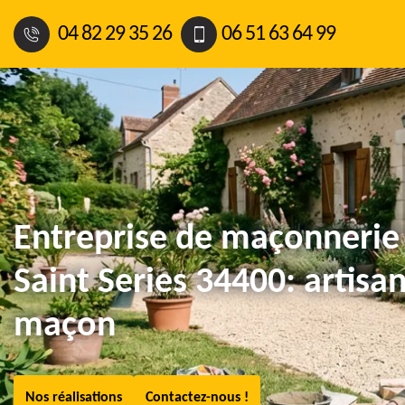
04 82 29 35 26
06 51 63 64 99
Entreprise de maçonnerie
Saint Series 34400: artisa
maçon
Nos réalisations
Contactez-nous !