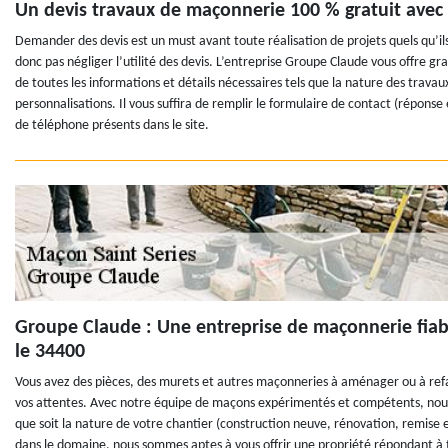
Un devis travaux de maçonnerie 100 % gratuit ave
Demander des devis est un must avant toute réalisation de projets quels qu’ils
donc pas négliger l’utilité des devis. L’entreprise Groupe Claude vous offre g
de toutes les informations et détails nécessaires tels que la nature des travaux
personnalisations. Il vous suffira de remplir le formulaire de contact (répon
de téléphone présents dans le site.
Groupe Claude : Une entreprise de maçonnerie fiabl
le 34400
Vous avez des pièces, des murets et autres maçonneries à aménager ou à refai
vos attentes. Avec notre équipe de maçons expérimentés et compétents, nous
que soit la nature de votre chantier (construction neuve, rénovation, remise 
dans le domaine, nous sommes aptes à vous offrir une propriété répondant à to