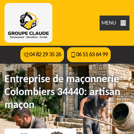
MENU
04 82 29 35 26
06 51 63 64 99
Entreprise de maçonnerie
Colombiers 34440: artisan
maçon