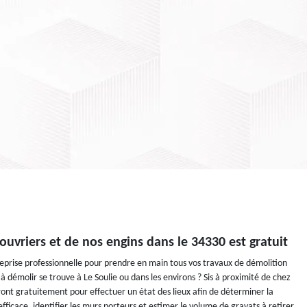
uvriers et de nos engins dans le 34330 est gratuit
eprise professionnelle pour prendre en main tous vos travaux de démolition
 à démolir se trouve à Le Soulie ou dans les environs ? Sis à proximité de chez
ront gratuitement pour effectuer un état des lieux afin de déterminer la
ficace, identifier les murs porteurs et estimer le volume de gravats à retirer.