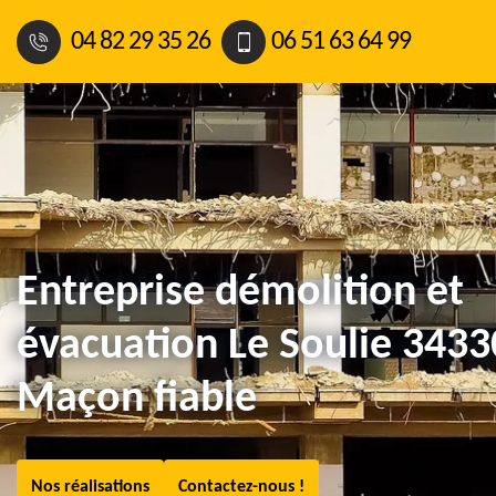
04 82 29 35 26
06 51 63 64 99
Entreprise démolition et
évacuation Le Soulie 3433
Maçon fiable
Nos réalisations
Contactez-nous !