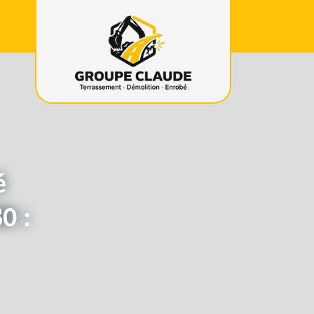
é
0 :