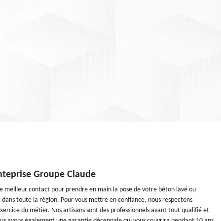
nteprise Groupe Claude
e meilleur contact pour prendre en main la pose de votre béton lavé ou
 dans toute la région. Pour vous mettre en confiance, nous respectons
exercice du métier. Nos artisans sont des professionnels avant tout qualifié et
ous avons également une garantie décennale qui vous couvrira pendant 10 ans