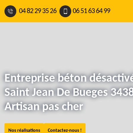
04 82 29 35 26
06 51 63 64 99
Entreprise béton désactiv
Saint Jean De Bueges 3438
Artisan pas cher
Nos réalisations
Contactez-nous !